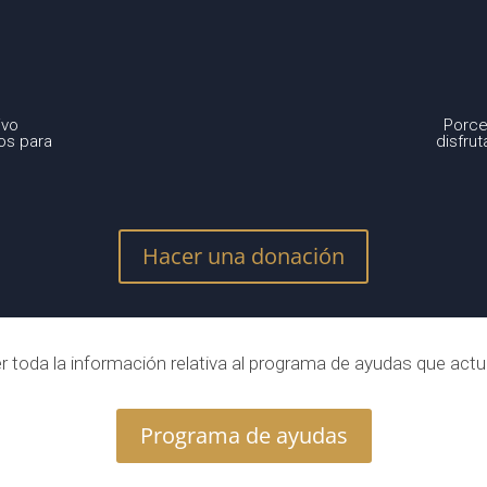
ivo
Porce
os para
disfru
Hacer una donación
r toda la información relativa al programa de ayudas que a
Programa de ayudas