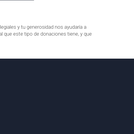
egiales y tu generosidad nos ayudaría a
l que este tipo de donaciones tiene, y que