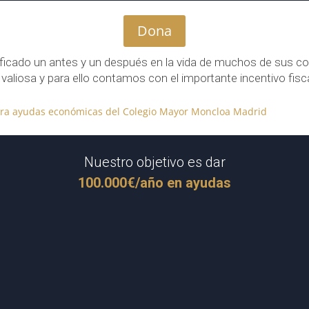
Dona
ficado un antes y un después en la vida de muchos de sus col
valiosa y para ello contamos con el importante incentivo fisca
Nuestro objetivo es dar
100.000€/año en ayudas