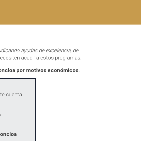
udicando ayudas de excelencia, de
necesiten acudir a estos programas.
Moncloa por motivos económicos.
nte cuenta
A
Moncloa