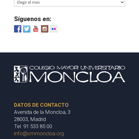
Buscar
noticias
por
Síguenos en:
mes
DATOS DE CONTACTO
Avenida de la Moncloa, 3
28003, Madrid
Tel. 91 533 85 00
info@cmmoncloa.org