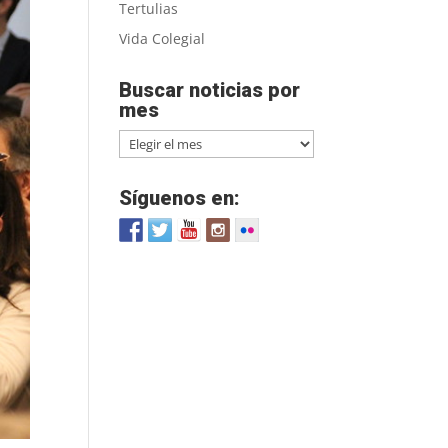
Tertulias
Vida Colegial
Buscar noticias por
mes
Buscar
noticias
por
Síguenos en:
mes