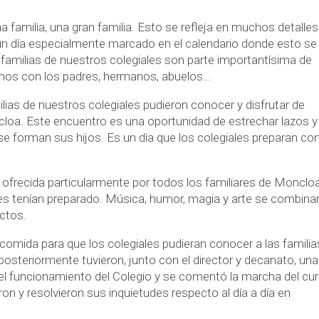
amilia, una gran familia. Esto se refleja en muchos detalles
y un día especialmente marcado en el calendario donde esto se
 familias de nuestros colegiales son parte importantísima de
mos con los padres, hermanos, abuelos…
ias de nuestros colegiales pudieron conocer y disfrutar de
loa. Este encuentro es una oportunidad de estrechar lazos y
 se forman sus hijos. Es un día que los colegiales preparan co
frecida particularmente por todos los familiares de Monclo
les tenían preparado. Música, humor, magia y arte se combina
actos.
 comida para que los colegiales pudieran conocer a las familia
teriormente tuvieron, junto con el director y decanato, una
 el funcionamiento del Colegio y se comentó la marcha del cu
on y resolvieron sus inquietudes respecto al día a día en