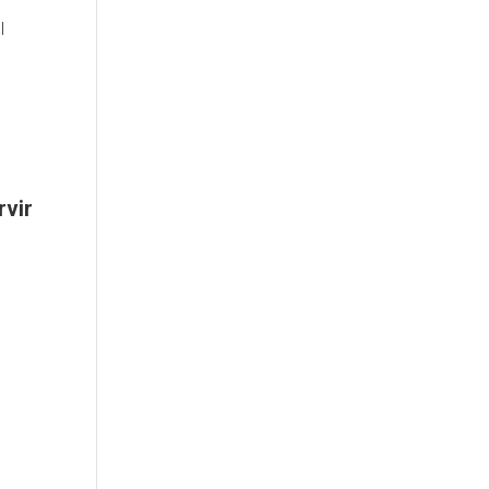
l
rvir