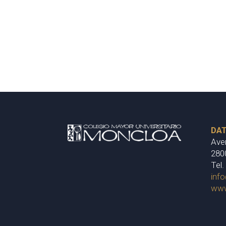
DA
Ave
280
Tel.
inf
www