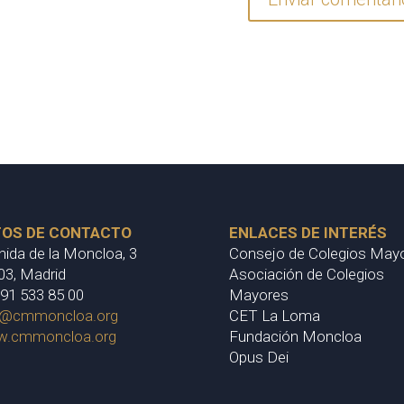
TOS DE CONTACTO
ENLACES DE INTERÉS
nida de la Moncloa, 3
Consejo de Colegios May
03, Madrid
Asociación de Colegios
 91 533 85 00
Mayores
o@cmmoncloa.org
CET La Loma
.cmmoncloa.org
Fundación Moncloa
Opus Dei